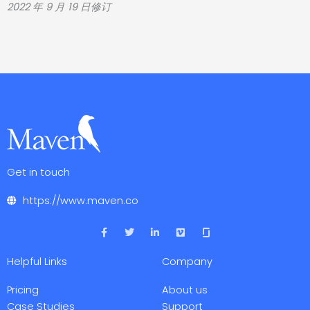
2022 年 9 月 19 日修订
Get in touch
https://www.maven.co
F
T
L
V
a
w
i
i
c
i
n
m
e
t
k
e
Helpful Links
Company
b
t
e
o
o
e
d
o
r
i
Pricing
About us
k
n
-
-
Case Studies
Support