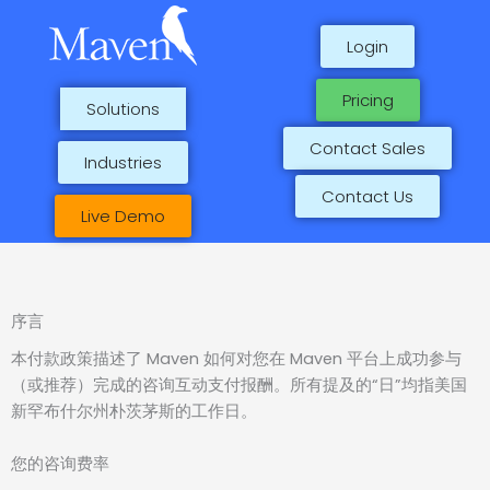
Skip
to
Login
content
Pricing
Solutions
Contact Sales
Industries
Contact Us
Live Demo
序言
本付款政策描述了 Maven 如何对您在 Maven 平台上成功参与
（或推荐）完成的咨询互动支付报酬。所有提及的“日”均指美国
新罕布什尔州朴茨茅斯的工作日。
您的咨询费率