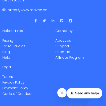
Get in touch
https://www.maven.co
F
T
L
V
a
w
i
i
c
i
n
m
e
t
k
e
Helpful Links
Company
b
t
e
o
o
e
d
o
r
i
Pricing
About us
k
n
-
-
Case Studies
Support
f
i
Blog
Sitemap
n
Help
Affiliate Program
Legal
Terms
Privacy Policy
Payment Policy
Code of Conduct